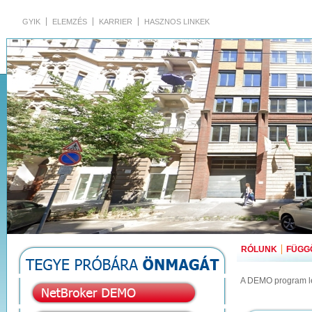
GYIK
ELEMZÉS
KARRIER
HASZNOS LINKEK
RÓLUNK
FÜGG
A DEMO program let