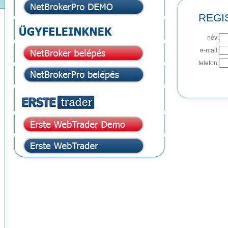
REGI
név:
e-mail:
telefon: